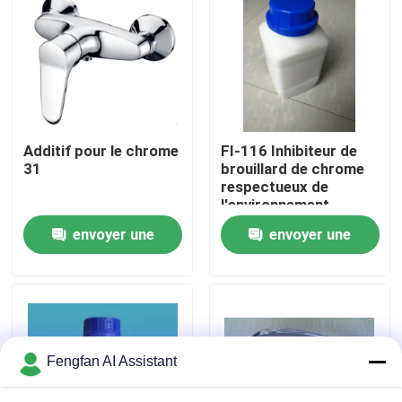
À propos de nous
Visite de l'usine
Additif pour le chrome
FI-116 Inhibiteur de
Contrôle de qualité
31
brouillard de chrome
respectueux de
l'environnement
Nous contacter
Produits chimiques
envoyer une
envoyer une
pour le chrome
Fluorure libre et
demande
demande
poudre blanche
Nouvelles
Demander un devis
Fengfan AI Assistant
Produits chimiques de zingage