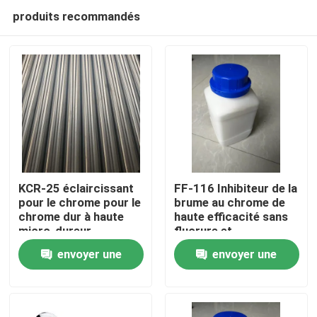
produits recommandés
KCR-25 éclaircissant
FF-116 Inhibiteur de la
pour le chrome pour le
brume au chrome de
chrome dur à haute
haute efficacité sans
Accueil
micro-dureur
fluorure et
respectueux de
envoyer une
envoyer une
l'environnement pour
Produits
le chrome
demande
demande
Vidéos