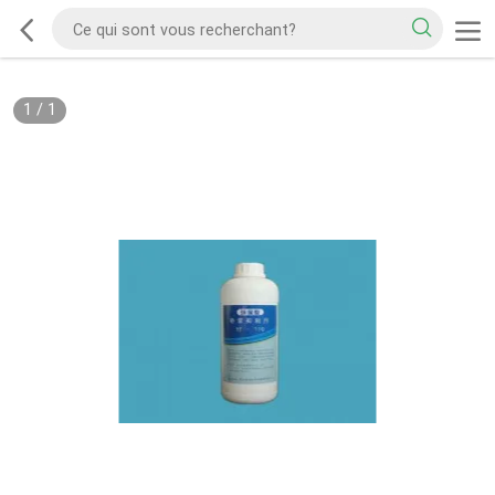
1
/
1