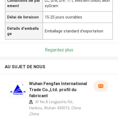
Conditions de pai
LC, D/A, D/P, T/T, Western Union, Mon
ement
eyGram
Délai de livraison
15-25 jours ouvrables
Détails d'emballa
Emballage standard d'exportation
ge
Regardez plus
AU SUJET DE NOUS
Wuhan Fengfan International
Trade Co.,Ltd. profil du
fabricant
3F No.8 LingjiaoHu Rd.,
Hankou, Wuhan 430015, China
,Chine