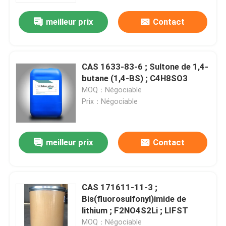
meilleur prix
Contact
CAS 1633-83-6 ; Sultone de 1,4-
butane (1,4-BS) ; C4H8SO3
MOQ：Négociable
Prix：Négociable
meilleur prix
Contact
Accueil
CAS 171611-11-3 ;
Produits
Bis(fluorosulfonyl)imide de
lithium ; F2NO4S2Li ; LIFST
Vidéos
MOQ：Négociable