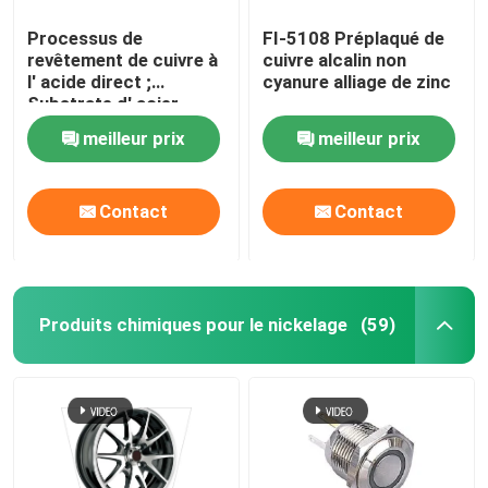
Processus de
FI-5108 Préplaqué de
revêtement de cuivre à
cuivre alcalin non
l' acide direct ;
cyanure alliage de zinc
Substrate d' acier
solution de revêtement
meilleur prix
meilleur prix
de cuivre à l' acide;
Vêtement de cuivre
brillant; FI-ZL001
Contact
Contact
Produits chimiques pour le nickelage
(59)