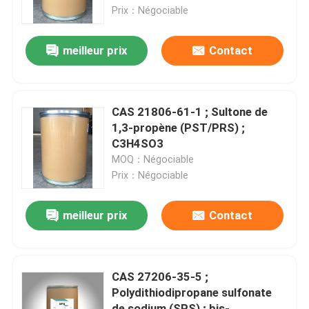
Prix：Négociable
À propos de nous
meilleur prix
Contact
Visite de l'usine
CAS 21806-61-1 ; Sultone de
Contrôle de qualité
1,3-propène (PST/PRS) ;
C3H4SO3
MOQ：Négociable
Nous contacter
Prix：Négociable
Nouvelles
meilleur prix
Contact
Demander un devis
CAS 27206-35-5 ;
Polydithiodipropane sulfonate
Produits chimiques de zingage
de sodium (SPS) ; bis-