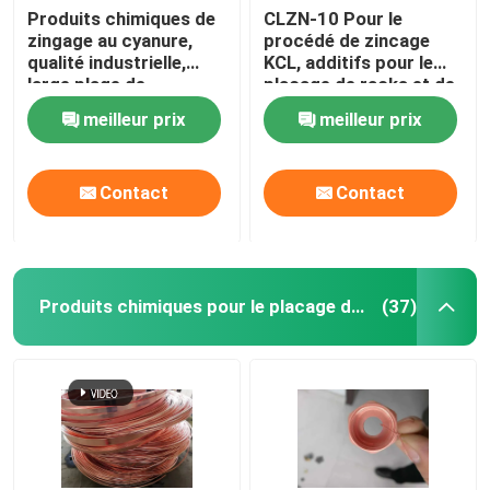
Produits chimiques de
CLZN-10 Pour le
zingage au cyanure,
procédé de zincage
Produits chimiques fines
qualité industrielle,
KCL, additifs pour le
large plage de
placage de racks et de
fonctionnement ; Large
fûts
Produits chimiques de placage d’alliage
meilleur prix
meilleur prix
plage de
fonctionnement ; JZ-2
Nouveaux produits chimiques énergétiques
Contact
Contact
Produits chimiques pour le placage du cuivre
(37)