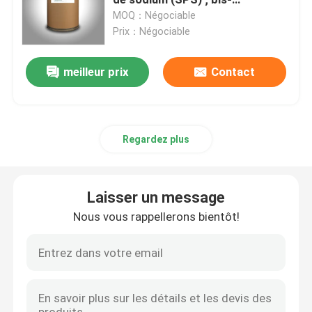
(sulfopropyle sodique)-disulficle
MOQ：Négociable
Prix：Négociable
Produits chimiques pour le placage du cuivre
meilleur prix
Contact
Produits chimiques pour le nickelage
Produits chimiques de chromage
Regardez plus
Produits chimiques de galvanoplastie
Laisser un message
Intermédiaires chimiques
Nous vous rappellerons bientôt!
Produits chimiques de prétraitement des métaux
Produits chimiques de post-traitement