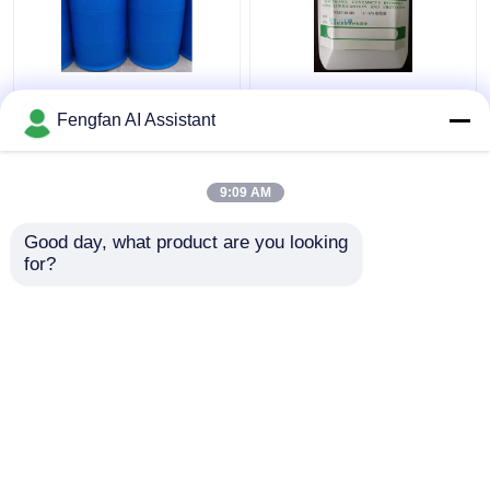
IME Polymère
Lubrification et
cationique aqueux pour
protection Nmp-6618s
Fengfan AI Assistant
l'électroplatage des
Produits chimiques de
produits chimiques
galvanoplastie
Lumifiant liquide jaune
9:09 AM
meilleur prix
meilleur prix
Good day, what product are you looking 
for?
Contact
Contact
Regardez plus
Aperçu
Au sujet de nous
Contactez-nous
Desktop Site
Plan du site
Politique de confidentialité