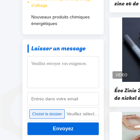
zinc et de
d’alliage
procédé d
Nouveaux produits chimiques
corrosion
énergétiques
Laisser un message
Éco Zinie 
de nickel 
de placage
zinc
Veuillez sélectionner un fichier
Choisir le dossier
Envoyez