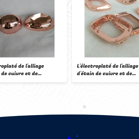
L'électroplaté de l'alliage
FI-F2 Proce
d'étain de cuivre et de
galvanoplast
l'imitation de l'or FF-5130
fer au nicke