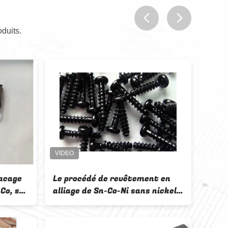
duits.
prev
next
de revêtement en
Additifs chimiques pour le
n-Co-Ni sans nickel,
placage d'alliages Sn-Co-Zn po
 sel C
remplacer le placage au chro