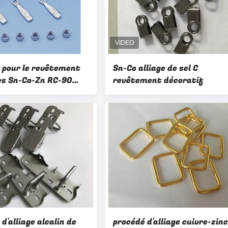
 pour le revêtement
Sn-Co alliage de sel C
ges Sn-Co-Zn RC-90
revêtement décoratif
our remplacer le
nt du chrome
d'alliage alcalin de
procédé d'alliage cuivre-zinc