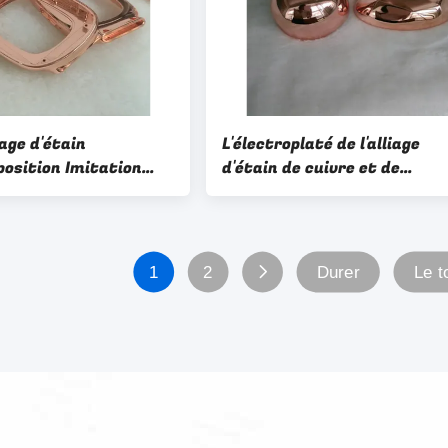
iage d'étain
L'électroplaté de l'alliage
position Imitation
d'étain de cuivre et de
l'imitation de l'or FF-5130
1
2
Durer
Le t