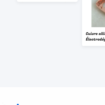
Cuivre all
Électrodé
Dorure