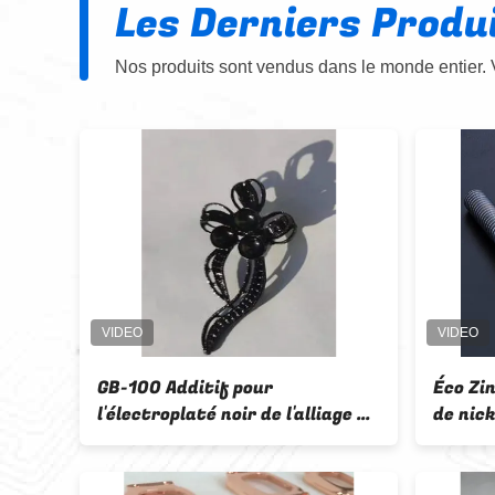
Les Derniers Produ
Nos produits sont vendus dans le monde entier. 
f pour
Éco Zinie 300 procédé d'alliage
noir de l'alliage Sn
de nickel de zinc alcalin procédé
de placage d'alliage de nickel de
zinc