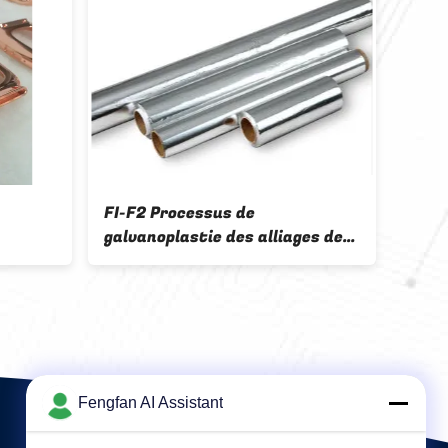
ssus de
Sn-Co alliage de sel C
ie des alliages de
revêtement décoratif
l brillant
Fengfan AI Assistant