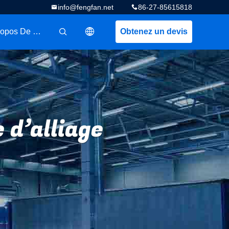
info@fengfan.net
86-27-85615818
A Propos De Nous
Obtenez un devis
描述
 d’alliage