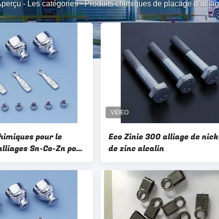
perçu
-
Les catégories
-
Produits chimiques de placage d’allia
himiques pour le
Eco Zinie 300 alliage de nick
alliages Sn-Co-Zn pour
de zinc alcalin
 le placage au chrome