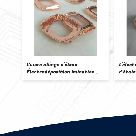
 d'étain
L'électroplaté de l'alliage
tion Imitation
d'étain de cuivre et de
l'imitation de l'or FF-5130