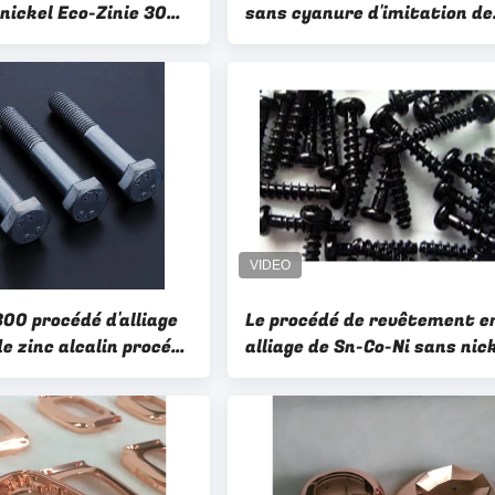
 nickel Eco-Zinie 300
sans cyanure d'imitation de
e placage à haute
placage aurifère FF-5131
300 procédé d'alliage
Le procédé de revêtement e
de zinc alcalin procédé
alliage de Sn-Co-Ni sans nick
 d'alliage de nickel de
en alliage de sel C