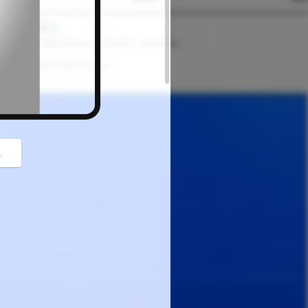
button
z