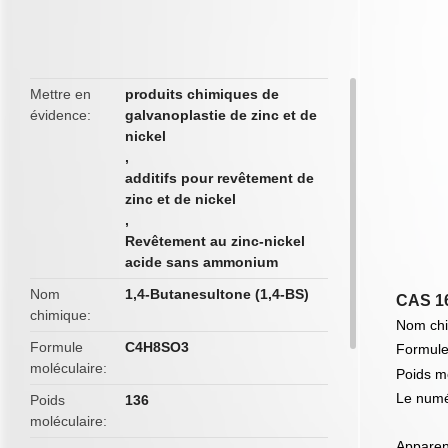
butto
Mettre en
produits chimiques de
évidence
galvanoplastie de zinc et de
nickel
,
additifs pour revêtement de
zinc et de nickel
,
Revêtement au zinc-nickel
acide sans ammonium
Nom
1,4-Butanesultone (1,4-BS)
CAS 16
chimique
Nom chi
Formule
C4H8SO3
Formule
moléculaire
Poids m
Le numé
Poids
136
moléculaire
Apparen