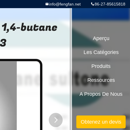
info@fengfan.net
86-27-85615818
 1,4-butane
O3
Aperçu
Les Catégories
Produits
Ressources
A Propos De Nous
Obtenez un devis