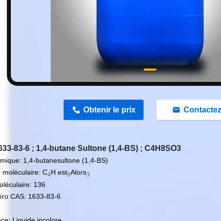
n
Obtenir le prix
Contacte
33-83-6 ; 1,4-butane Sultone (1,4-BS) ; C4H8SO3
mique: 1,4-butanesultone (1,4-BS)
 moléculaire: C
H est
Alors
4
8
3
oléculaire: 136
ro CAS: 1633-83-6
ce: Liquide incolore