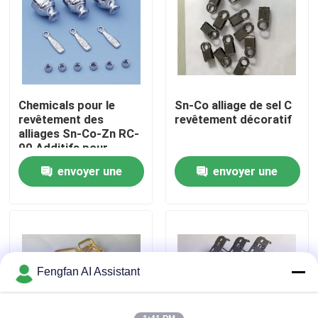
À propos de nous
Visite de l'usine
Chemicals pour le
Sn-Co alliage de sel C
revêtement des
revêtement décoratif
Contrôle de qualité
alliages Sn-Co-Zn RC-
90 Additifs pour
remplacer le
envoyer une
envoyer une
Nous contacter
revêtement du chrome
demande
demande
Nouvelles
Demander un devis
Fengfan AI Assistant
Produits chimiques de zingage