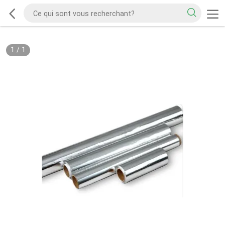
1
/
1