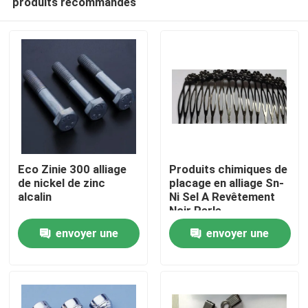
produits recommandés
Eco Zinie 300 alliage
Produits chimiques de
de nickel de zinc
placage en alliage Sn-
alcalin
Ni Sel A Revêtement
Noir Perle
Accueil
envoyer une
envoyer une
Produits
demande
demande
Vidéos