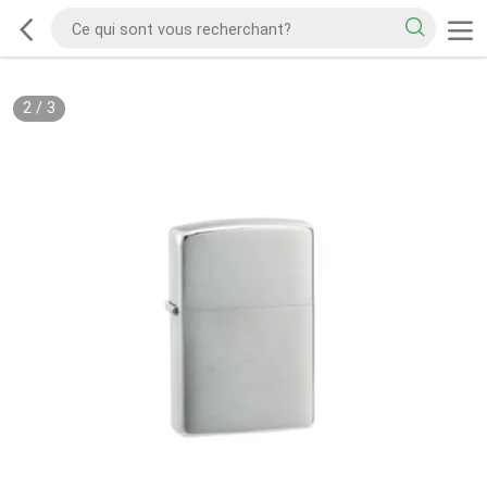
2
/
3