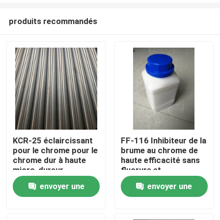
produits recommandés
KCR-25 éclaircissant
FF-116 Inhibiteur de la
pour le chrome pour le
brume au chrome de
Accueil
chrome dur à haute
haute efficacité sans
micro-dureur
fluorure et
respectueux de
envoyer une
envoyer une
Produits
l'environnement pour
le chrome
demande
demande
Vidéos