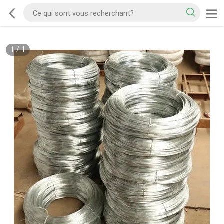
1
/
1