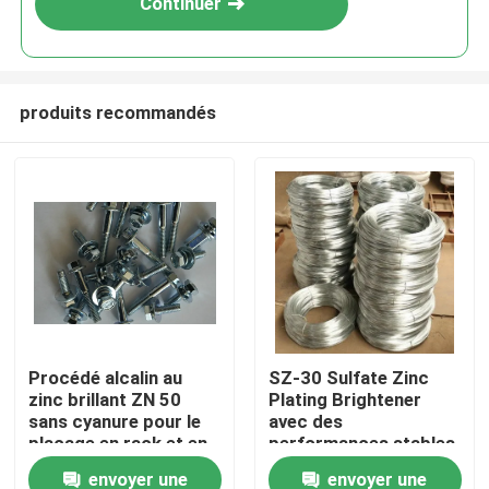
Continuer
produits recommandés
Accueil
Procédé alcalin au
SZ-30 Sulfate Zinc
zinc brillant ZN 50
Plating Brightener
Produits
sans cyanure pour le
avec des
placage en rack et en
performances stables
baril avec une
et un rendement de
envoyer une
envoyer une
Vidéos
excellente distribution
courant élevé