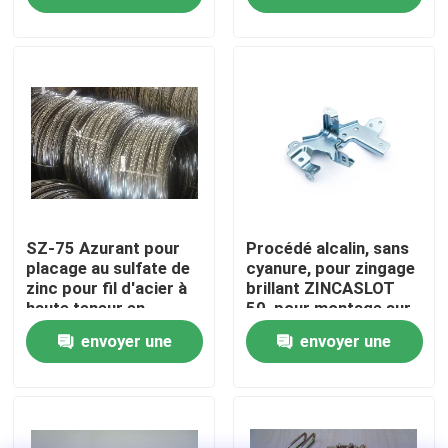
de métal et une plage
demande
demande
de densité de courant
À propos de nous
cathodique élevée
Visite de l'usine
Contrôle de qualité
Nous contacter
SZ-75 Azurant pour
Procédé alcalin, sans
placage au sulfate de
cyanure, pour zingage
zinc pour fil d'acier à
brillant ZINCASLOT
haute teneur en
50, pour montage sur
Nouvelles
carbone
supports et en
envoyer une
envoyer une
tonneau
Demander un devis
demande
demande
Produits chimiques de zingage