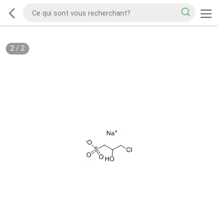
2
/
2