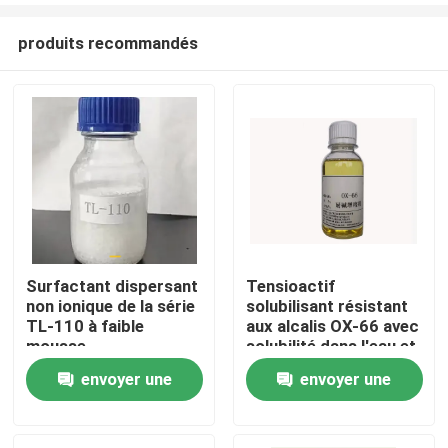
produits recommandés
Surfactant dispersant
Tensioactif
non ionique de la série
solubilisant résistant
Accueil
TL-110 à faible
aux alcalis OX-66 avec
mousse
solubilité dans l'eau et
stabilité à haute
envoyer une
envoyer une
Produits
température
demande
demande
Vidéos