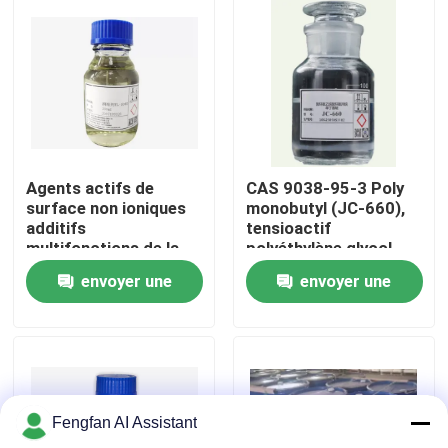
À propos de nous
Visite de l'usine
Contrôle de qualité
Agents actifs de
CAS 9038-95-3 Poly
surface non ioniques
monobutyl (JC-660),
additifs
tensioactif
Nous contacter
multifonctions de la
polyéthylène glycol
série TL104
propylène glycol
envoyer une
envoyer une
Nouvelles
demande
demande
Demander un devis
Fengfan AI Assistant
Produits chimiques de zingage