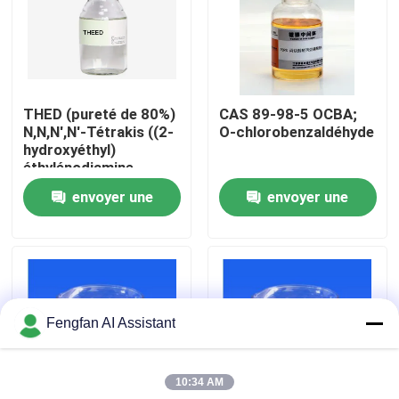
À propos de nous
Visite de l'usine
THED (pureté de 80%)
CAS 89-98-5 OCBA;
N,N,N',N'-Tétrakis ((2-
O-chlorobenzaldéhyde
hydroxyéthyl)
Contrôle de qualité
éthylénodiamine
envoyer une
envoyer une
Nous contacter
demande
demande
Nouvelles
Fengfan AI Assistant
Demander un devis
10:34 AM
Produits chimiques de zingage