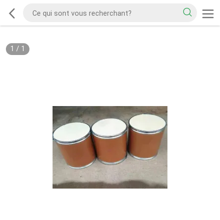
1
/
1