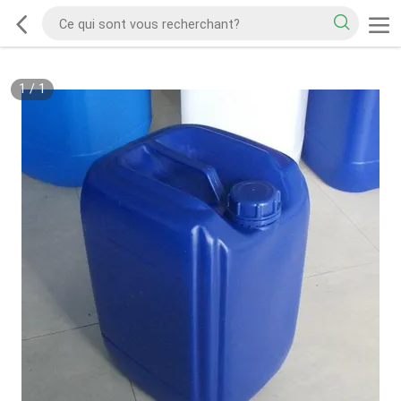
1
/
1