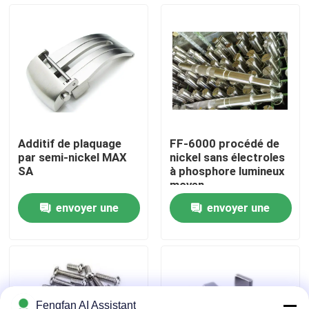
À propos de nous
Visite de l'usine
Contrôle de qualité
Additif de plaquage
FF-6000 procédé de
par semi-nickel MAX
nickel sans électroles
Nous contacter
SA
à phosphore lumineux
moyen
envoyer une
envoyer une
Nouvelles
demande
demande
Demander un devis
Produits chimiques de zingage
Fengfan AI Assistant