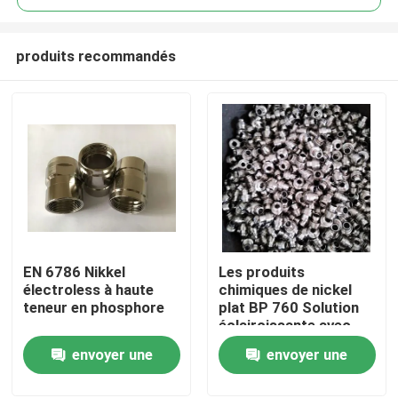
produits recommandés
EN 6786 Nikkel
Les produits
Accueil
électroless à haute
chimiques de nickel
teneur en phosphore
plat BP 760 Solution
éclaircissante avec
Produits
couche de nickel plat
envoyer une
envoyer une
à basse contrainte
demande
demande
Vidéos