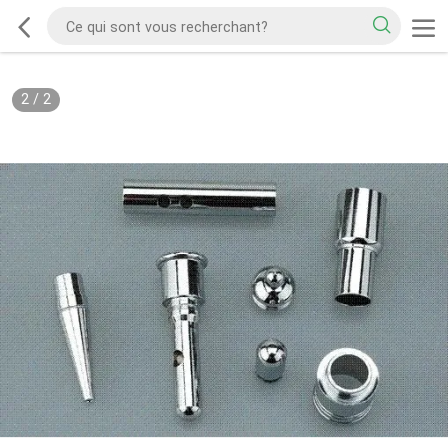
2
/
2