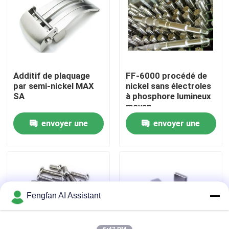
À propos de nous
Visite de l'usine
Additif de plaquage
FF-6000 procédé de
par semi-nickel MAX
nickel sans électroles
Contrôle de qualité
SA
à phosphore lumineux
moyen
envoyer une
envoyer une
Nous contacter
demande
demande
Nouvelles
Demander un devis
Fengfan AI Assistant
Produits chimiques de zingage