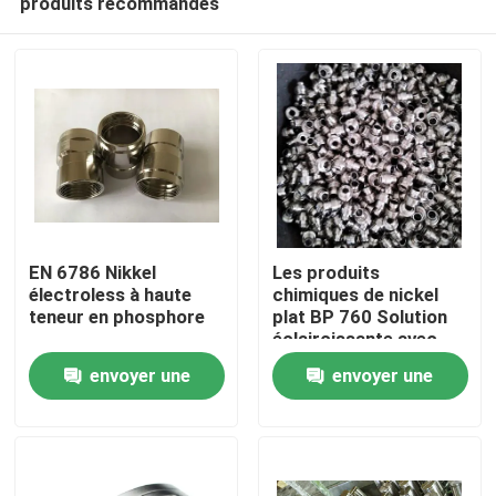
produits recommandés
EN 6786 Nikkel
Les produits
électroless à haute
chimiques de nickel
teneur en phosphore
plat BP 760 Solution
éclaircissante avec
Accueil
couche de nickel plat
envoyer une
envoyer une
à basse contrainte
Produits
demande
demande
Vidéos