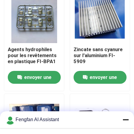
À propos de nous
Visite de l'usine
Agents hydrophiles
Zincate sans cyanure
Contrôle de qualité
pour les revêtements
sur l'aluminium FI-
en plastique FI-BPA1
5909
Nous contacter
envoyer une
envoyer une
demande
demande
Nouvelles
Demander un devis
Fengfan AI Assistant
Produits chimiques de zingage