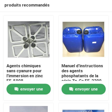
produits recommandés
Agents chimiques
Manuel d'instructions
sans cyanure pour
des agents
l'immersion en zinc
phosphatants de la
Accueil
FF-5908
série Zn-Ca FF-2200
envoyer une
envoyer une
Produits
demande
demande
Vidéos