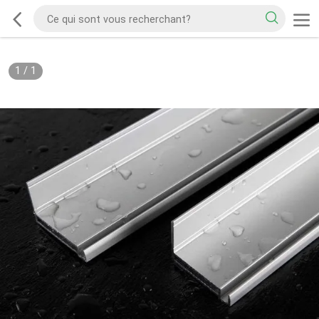
1
/
1