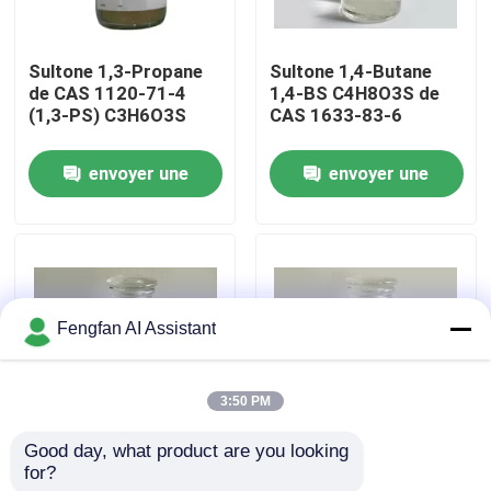
À propos de nous
Sultone 1,3-Propane
Sultone 1,4-Butane
de CAS 1120-71-4
1,4-BS C4H8O3S de
(1,3-PS) C3H6O3S
CAS 1633-83-6
Visite de l'usine
envoyer une
envoyer une
Contrôle de qualité
demande
demande
Nous contacter
Fengfan AI Assistant
Nouvelles
3:50 PM
Demander un devis
Good day, what product are you looking 
Sultone 1,3-Propane
Sultone 1,4-Butane
for?
de CAS 1120-71-4
1,4-BS C4H8O3S de
Produits chimiques de zingage