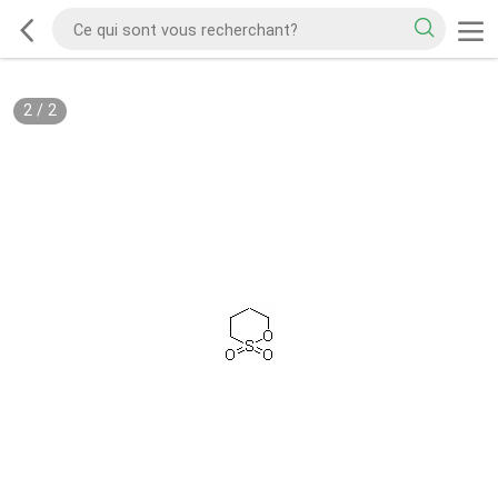
2
/
2