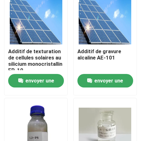
Additif de texturation
Additif de gravure
de cellules solaires au
alcaline AE-101
silicium monocristallin
FP-10
envoyer une
envoyer une
demande
demande
Accueil
Produits
Vidéos