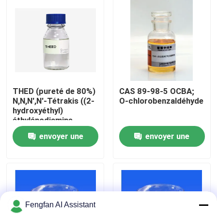
À propos de nous
Visite de l'usine
Contrôle de qualité
THED (pureté de 80%)
CAS 89-98-5 OCBA;
N,N,N',N'-Tétrakis ((2-
O-chlorobenzaldéhyde
hydroxyéthyl)
Nous contacter
éthylénodiamine
envoyer une
envoyer une
Nouvelles
demande
demande
Demander un devis
Fengfan AI Assistant
Produits chimiques de zingage