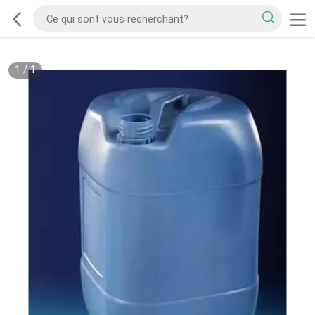
1
/
1