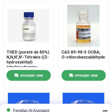
À propos de nous
Visite de l'usine
Contrôle de qualité
THED (pureté de 80%)
CAS 89-98-5 OCBA;
N,N,N',N'-Tétrakis ((2-
O-chlorobenzaldéhyde
Nous contacter
hydroxyéthyl)
éthylénodiamine
envoyer une
envoyer une
Nouvelles
demande
demande
Demander un devis
Produits chimiques de zingage
Fengfan AI Assistant