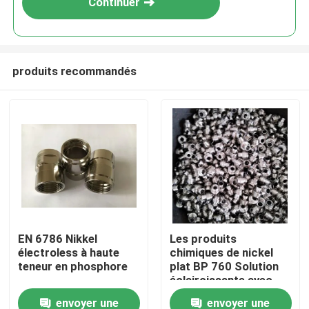
Continuer
produits recommandés
Accueil
EN 6786 Nikkel
Les produits
électroless à haute
chimiques de nickel
Produits
teneur en phosphore
plat BP 760 Solution
éclaircissante avec
couche de nickel plat
envoyer une
envoyer une
Vidéos
à basse contrainte