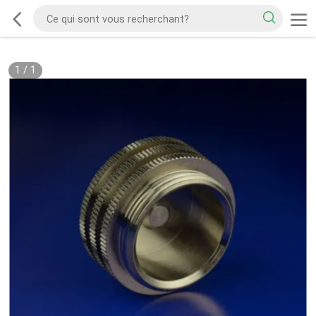
1
/
1