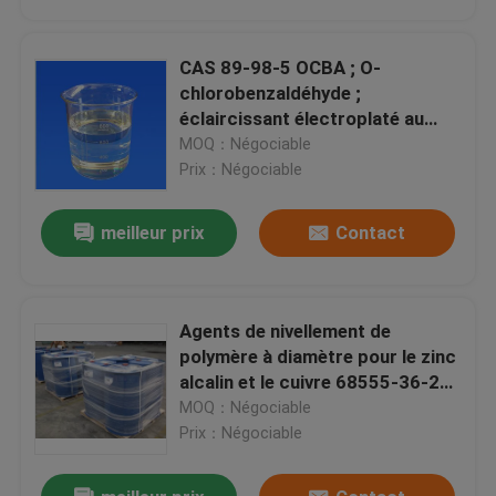
CAS 89-98-5 OCBA ; O-
chlorobenzaldéhyde ;
éclaircissant électroplaté au
zinc acide
MOQ：Négociable
Prix：Négociable
meilleur prix
Contact
Agents de nivellement de
Accueil
polymère à diamètre pour le zinc
alcalin et le cuivre 68555-36-2
PUB
MOQ：Négociable
Produits
Prix：Négociable
Vidéos