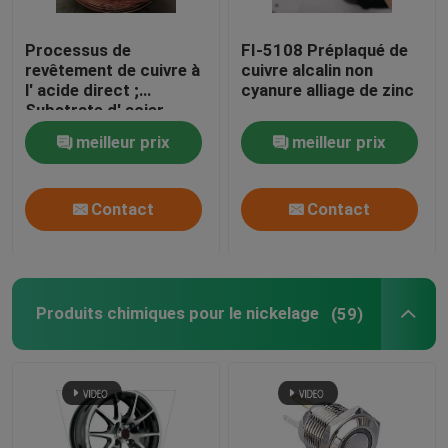
Produits chimiques fines
Processus de
FI-5108 Préplaqué de
revêtement de cuivre à
cuivre alcalin non
l' acide direct ;
cyanure alliage de zinc
Produits chimiques de placage d’alliage
Substrate d' acier
solution de revêtement
meilleur prix
meilleur prix
de cuivre à l' acide;
Nouveaux produits chimiques énergétiques
Vêtement de cuivre
brillant; FI-ZL001
Contact
Contact
Produits chimiques pour le nickelage
(59)