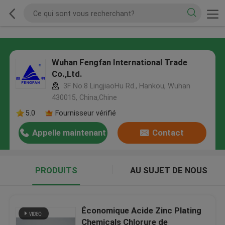
Wuhan Fengfan International Trade
Co.,Ltd.
3F No.8 LingjiaoHu Rd., Hankou, Wuhan
430015, China,Chine
5.0
Fournisseur vérifié
Appelle maintenant
Contact
PRODUITS
AU SUJET DE NOUS
Économique Acide Zinc Plating
Chemicals Chlorure de