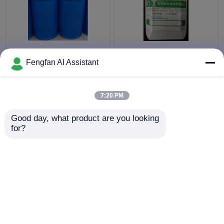
IME Polymère
Lubrification et
cationique aqueux pour
protection Nmp-6618s
Fengfan AI Assistant
l'électroplatage des
Produits chimiques de
produits chimiques
galvanoplastie
Lumifiant liquide jaune
7:20 PM
meilleur prix
meilleur prix
Good day, what product are you looking 
for?
Contact
Contact
Regardez plus
Aperçu
Au sujet de nous
Contactez-nous
Desktop Site