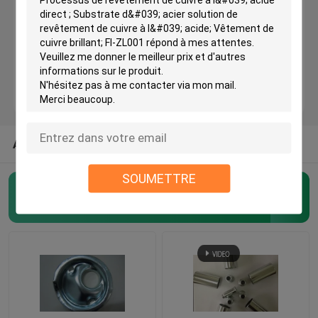
Puissance de lancement élevée ZN-265 d&#39;azurant alcalin libre de produits chimiques d&#39;électrodéposition de zinc de cyanure
Produits chimiques de cuivrage sans cyanure alcalin Haute performance, CFC-580
Produits chimiques pour le placage du cuivre
Inhibiteur de brouillard chromique respectueux de l'environnement ; Liquide transparent incolore ; FF-110
Agent de purification pour produits chimiques de zingage alcalin sans cyanure, très efficace WL
Produits chimiques pour le nickelage
Agent de purification pour zingage acide, additif pour produits chimiques de galvanoplastie au zinc ; WZn
Produits chimiques de chromage
AUTRES CATÉGORIES DE NOUS
Produits chimiques de galvanoplastie
SOUMETTRE
Produits chimiques de zingage
(34)
Intermédiaires chimiques
Produits chimiques de prétraitement des métaux
Produits chimiques de post-traitement