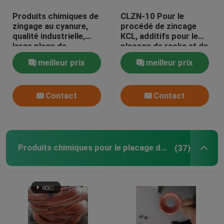
Produits chimiques de
CLZN-10 Pour le
matières premières de galvanoplastie
zingage au cyanure,
procédé de zincage
qualité industrielle,
KCL, additifs pour le
large plage de
placage de racks et de
Produits chimiques fluorés
fonctionnement ; Large
fûts
meilleur prix
meilleur prix
plage de
fonctionnement ; JZ-2
Surfacteur
Contact
Contact
Produits chimiques anodisants à l'aluminium
Produits chimiques pour le placage du cuivre
(37)
Équipement de galvanoplastie
Produits chimiques de revêtement
Produits chimiques pour revêtement électronique