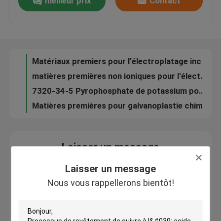
meilleur prix
Contact
Sel sodique de l'acide méta-nitrobenzènesulfonique (MBS) Poudre jaune
Acide chromique en flocons rouge foncé pour chromage électrolytique utilisant une forte oxydabilité
À propos de nous
527-07-1 Matériaux premiers pour le traitement de surface des métaux pour l'électroplatage au gluconate de sodium
Poudre cristalline blanche Acide nicotinique pour médicaments / aliments pour animaux / champ électroplate
Visite de l'usine
Matériaux premiers pour l'électroplatage incolore Solution de P-anisaldéhyde CAS 123-11-5
matières premières non ioniques pour l'électroplatement Polyethylène glycol PEG 25322-68-3
7320-34-5 Pyrophosphate de potassium pour le traitement de surface / non-cyanure
Contrôle de qualité
Matières premières pour galvanoplastie chimique Hypophosphite de sodium Réducteur ISO9001
Matières premières pour galvanoplastie à usage industriel : sulfate stanneux 7488-55-3
Nous contacter
Chlorure d'étain dihydraté d'étain (II) Chlorure de qualité industrielle, solide cristallin blanc
Laisser un message
Appareils à haute température pour le revêtement en acier et en zinc
Nouvelles
Nous vous rappellerons bientôt!
Produits chimiques de zingage acide à deux composants ; Zingage au chlorure de potassium ; ZN-658
Laisser un message
Produits chimiques de galvanoplastie au sulfate de zinc Additifs de galvanoplastie Performance stable ; SZ-30
Nous vous rappellerons bientôt!
Demander un devis
Acide zinc plating électroplating produits chimiques sulfate pour feuille d'acier mince SZ-88
Grade industriel Zinc alcalin sans cyanure additifs de revêtement respectueux de l' environnement; ZN-100
Produits chimiques de zingage