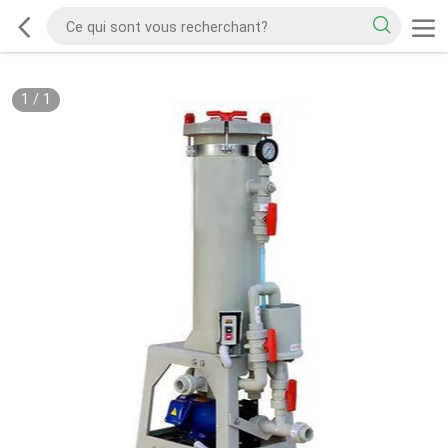
1
/
1