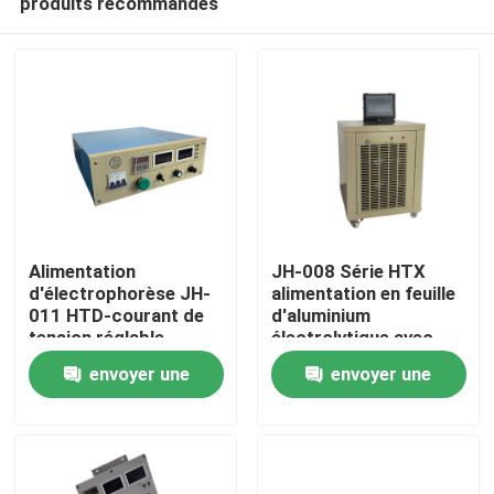
produits recommandés
Alimentation
JH-008 Série HTX
d'électrophorèse JH-
alimentation en feuille
011 HTD-courant de
d'aluminium
tension réglable
électrolytique avec
Accueil
Compact avec
fonctionnement en
envoyer une
envoyer une
Protection complète
courant constant,
faible ondulation et
Produits
demande
demande
refroidissement par
air forcé
Vidéos