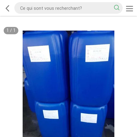
1
/
1