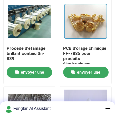
À propos de nous
Visite de l'usine
Contrôle de qualité
Procédé d'étamage
PCB d'orage chimique
brillant continu Sn-
FF-7885 pour
839
produits
Nous contacter
électroniques
envoyer une
envoyer une
Nouvelles
demande
demande
Demander un devis
Fengfan AI Assistant
Produits chimiques de zingage