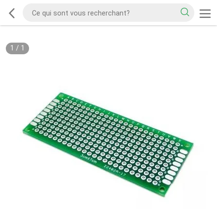
1
/
1