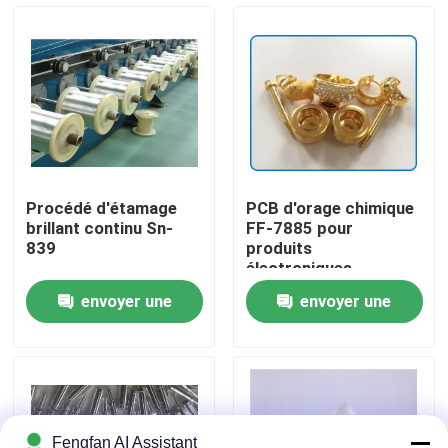
À propos de nous
Visite de l'usine
Contrôle de qualité
Procédé d'étamage
PCB d'orage chimique
brillant continu Sn-
FF-7885 pour
Nous contacter
839
produits
électroniques
envoyer une
envoyer une
Nouvelles
demande
demande
Demander un devis
Produits chimiques de zingage
Fengfan AI Assistant