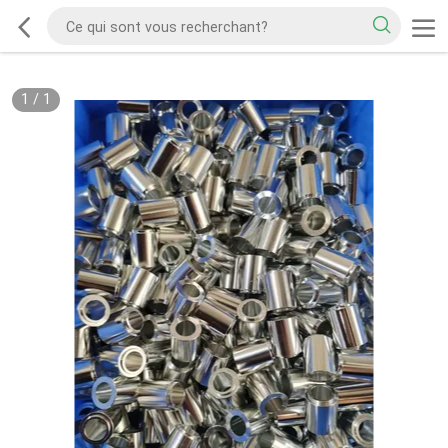
1
/
1