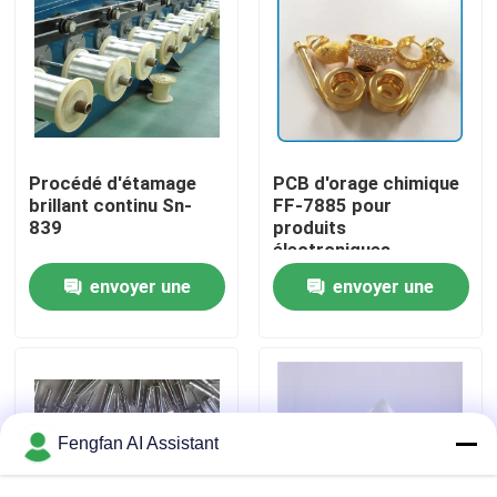
À propos de nous
Visite de l'usine
Procédé d'étamage
PCB d'orage chimique
Contrôle de qualité
brillant continu Sn-
FF-7885 pour
839
produits
électroniques
Nous contacter
envoyer une
envoyer une
demande
demande
Nouvelles
Demander un devis
Fengfan AI Assistant
Produits chimiques de zingage